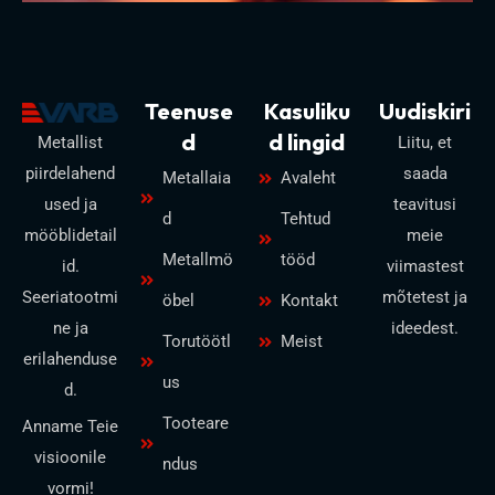
Teenuse
Kasuliku
Uudiskiri
d
d lingid
Metallist
Liitu, et
piirdelahend
saada
Metallaia
Avaleht
used ja
teavitusi
d
Tehtud
mööblidetail
meie
Metallmö
tööd
id.
viimastest
Seeriatootmi
mõtetest ja
öbel
Kontakt
ne ja
ideedest.
Torutöötl
Meist
erilahenduse
us
d.
Tooteare
Anname Teie
visioonile
ndus
vormi!