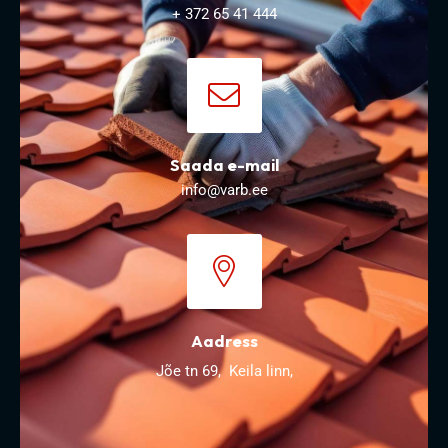
+ 372 65 41 444
Saada e-mail
info@varb.ee
Aadress
Jõe tn
69
,
Keila linn
,